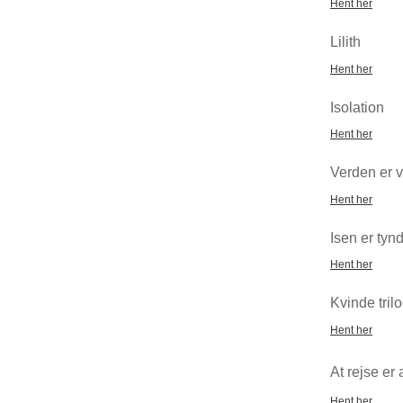
Hent her
Lilith
Hent her
Isolation
Hent her
Verden er 
Hent her
Isen er tyn
Hent her
Kvinde tril
Hent her
At rejse er
Hent her