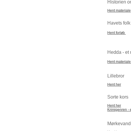
Historien 
Hent materiale
Havets folk
Hent forløb
Hedda - et
Hent material
Lillebror
Hent her
Sorte kors
Hent her
Krimigenren - 
Mørkevand