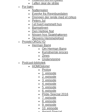
I aften skal de stråle
For børn
Nattergalen
Eventyr fra Regnbuedalen
Drengen der rejste med et cirkus
Peters Jul
I et hvert gammelt hus
Bamsebyen
Den Hellige Nat
Nissen hos Spækhøkeren
Skovens Hemmelighed
Projekt ORD/LYD
Herman Bang
Om Herman Bang
Kunstnerisk proces
Zines
Undervisning
Podcast-bibliotek
HOMOstorier
Prolog
1. episode
2. episode
3. episode
4. episode
5. episode
6. episode
Pride-Special 2016
7. episode
8. episode
9. episode
10. episode
Award-Special