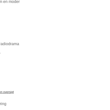
om en moder
 radiodrama
e
en oversigt
ring