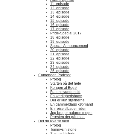
11. episode
12. episode
13. episode
14. episode
15. episode
16. episode
17. episode
Pride-Special 2017
18. episode
19. episode
Special Announcement
20. episode
21. episode
22. episode
23. episode
24. episode
25. episode
Camønoen Podcast
Prolog
Starten på det hele
Kongen af Bogø
Fra en svunden tid
En kærlighedshave
Der er kun stjernerne
En gammeldags købmand
En rejse tilbage i tiden
Jeg bruger naturen meget
Præsten der går med
Det du ikke fik med
Prolog
Tommys historie
Susans historie