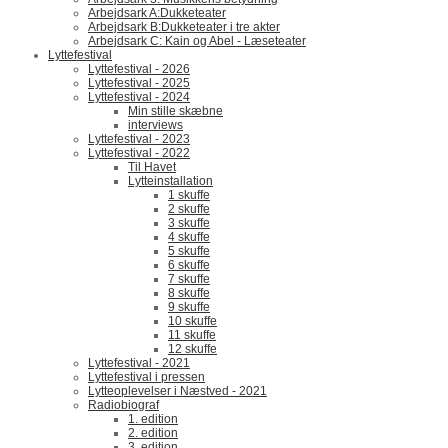
Arbejdsark A:Dukketeater
Arbejdsark B:Dukketeater i tre akter
Arbejdsark C: Kain og Abel - Læseteater
Lyttefestival
Lyttefestival - 2026
Lyttefestival - 2025
Lyttefestival - 2024
Min stille skæbne
interviews
Lyttefestival - 2023
Lyttefestival - 2022
Til Havet
Lytteinstallation
1 skuffe
2 skuffe
3 skuffe
4 skuffe
5 skuffe
6 skuffe
7 skuffe
8 skuffe
9 skuffe
10 skuffe
11 skuffe
12 skuffe
Lyttefestival - 2021
Lyttefestival i pressen
Lytteoplevelser i Næstved - 2021
Radiobiograf
1. edition
2. edition
3. edition