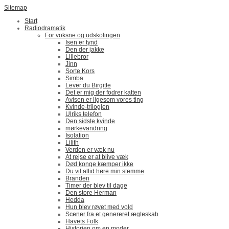
Sitemap
Start
Radiodramatik
For voksne og udskolingen
Isen er tynd
Den der jakke
Lillebror
Jinn
Sorte Kors
Simba
Lever du Birgitte
Det er mig der fodrer katten
Avisen er ligesom vores ting
Kvinde-trilogien
Ulriks telefon
Den sidste kvinde
mørkevandring
Isolation
Lilith
Verden er væk nu
At rejse er at blive væk
Død konge kæmper ikke
Du vil altid høre min stemme
Branden
Timer der blev til dage
Den store Herman
Hedda
Hun blev røvet med vold
Scener fra et genereret ægteskab
Havets Folk
Historien om en moder