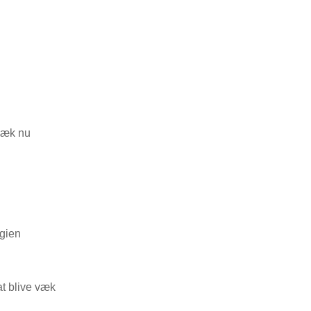
væk nu
d
ogien
 at blive væk