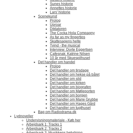
Sunes historie
Annettes historie
Lars' historie
Scenekunst
Prolog
Uproar
Diktatoren
The Cocka Hola Compagny
As far as my fingertips
Skattesagens helte
Tvind - the musical
Interview: Dorte Eggertsen
Cafesnak: Katrine Nilsen
10 år med Skuespilhuset
Det handler om handel
Prolog
Det handler om tirsdage
Det handler om hekse på bålet
Det handler om sild
Det handler om kirken
Det handler om biografen
Det handler om Mølleporten
Det handler om borgen
Det handler om Marie Grubbe
Det handler om Hages Gård
Det handler om tugthuset
Bag om Radiodrama.dk
Lydnoveller
Undervisningsmateriale - Køb her
Arbejdsark 1: Tracks 1
Arbejdsark 2: Tracks 2
Arbejdsark 3: Musikkens betydning