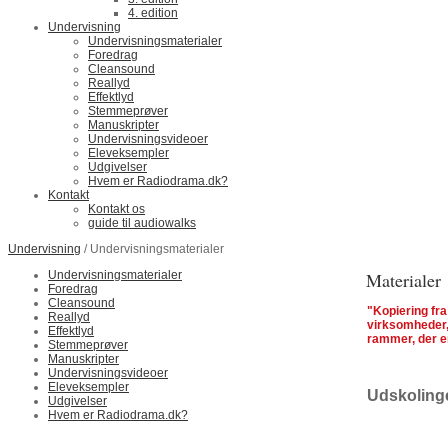
4. edition
Undervisning
Undervisningsmaterialer
Foredrag
Cleansound
Reallyd
Effektlyd
Stemmeprøver
Manuskripter
Undervisningsvideoer
Eleveksempler
Udgivelser
Hvem er Radiodrama.dk?
Kontakt
Kontakt os
guide til audiowalks
Undervisning
/ Undervisningsmaterialer
Undervisningsmaterialer
Materialer
Foredrag
Cleansound
"Kopiering fra
Reallyd
virksomheder,
Effektlyd
rammer, der er
Stemmeprøver
Manuskripter
Undervisningsvideoer
Eleveksempler
Udskoling
Udgivelser
Hvem er Radiodrama.dk?