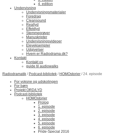
4. edition
Undervisning
Undervisningsmaterialer
Foredrag
Cleansound
Reallyd
Effektlyd
Stemmeprøver
Manuskripter
Undervisningsvideoer
Eleveksempler
Udgivelser
Hvem er Radiodrama.dk?
Kontakt
Kontakt os
guide til audiowalks
Radiodramatik
/
Podcast-bibliotek
/
HOMOstorier
/ 24. episode
For voksne og udskolingen
For børn
Projekt ORD/LYD
Podcast-bibliotek
HOMOstorier
Prolog
1. episode
2. episode
3. episode
4. episode
5. episode
6. episode
Pride-Special 2016