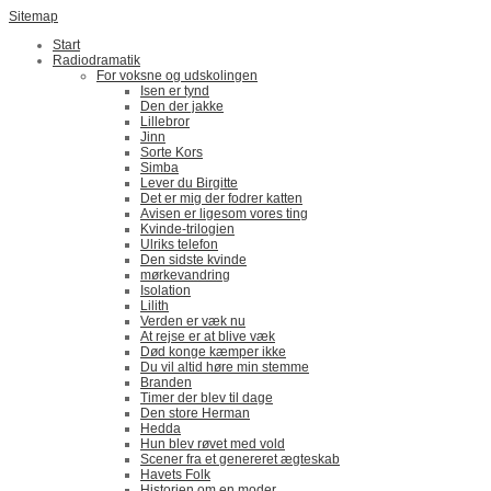
Sitemap
Start
Radiodramatik
For voksne og udskolingen
Isen er tynd
Den der jakke
Lillebror
Jinn
Sorte Kors
Simba
Lever du Birgitte
Det er mig der fodrer katten
Avisen er ligesom vores ting
Kvinde-trilogien
Ulriks telefon
Den sidste kvinde
mørkevandring
Isolation
Lilith
Verden er væk nu
At rejse er at blive væk
Død konge kæmper ikke
Du vil altid høre min stemme
Branden
Timer der blev til dage
Den store Herman
Hedda
Hun blev røvet med vold
Scener fra et genereret ægteskab
Havets Folk
Historien om en moder