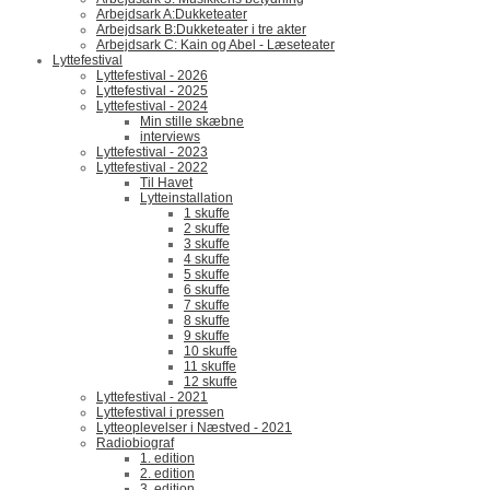
Arbejdsark A:Dukketeater
Arbejdsark B:Dukketeater i tre akter
Arbejdsark C: Kain og Abel - Læseteater
Lyttefestival
Lyttefestival - 2026
Lyttefestival - 2025
Lyttefestival - 2024
Min stille skæbne
interviews
Lyttefestival - 2023
Lyttefestival - 2022
Til Havet
Lytteinstallation
1 skuffe
2 skuffe
3 skuffe
4 skuffe
5 skuffe
6 skuffe
7 skuffe
8 skuffe
9 skuffe
10 skuffe
11 skuffe
12 skuffe
Lyttefestival - 2021
Lyttefestival i pressen
Lytteoplevelser i Næstved - 2021
Radiobiograf
1. edition
2. edition
3. edition