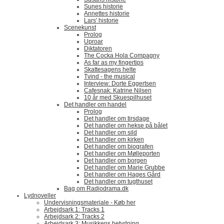
Sunes historie
Annettes historie
Lars' historie
Scenekunst
Prolog
Uproar
Diktatoren
The Cocka Hola Compagny
As far as my fingertips
Skattesagens helte
Tvind - the musical
Interview: Dorte Eggertsen
Cafesnak: Katrine Nilsen
10 år med Skuespilhuset
Det handler om handel
Prolog
Det handler om tirsdage
Det handler om hekse på bålet
Det handler om sild
Det handler om kirken
Det handler om biografen
Det handler om Mølleporten
Det handler om borgen
Det handler om Marie Grubbe
Det handler om Hages Gård
Det handler om tugthuset
Bag om Radiodrama.dk
Lydnoveller
Undervisningsmateriale - Køb her
Arbejdsark 1: Tracks 1
Arbejdsark 2: Tracks 2
Arbejdsark 3: Musikkens betydning