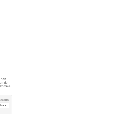
k han
ten de
at komme