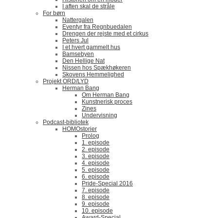
I aften skal de stråle
For børn
Nattergalen
Eventyr fra Regnbuedalen
Drengen der rejste med et cirkus
Peters Jul
I et hvert gammelt hus
Bamsebyen
Den Hellige Nat
Nissen hos Spækhøkeren
Skovens Hemmelighed
Projekt ORD/LYD
Herman Bang
Om Herman Bang
Kunstnerisk proces
Zines
Undervisning
Podcast-bibliotek
HOMOstorier
Prolog
1. episode
2. episode
3. episode
4. episode
5. episode
6. episode
Pride-Special 2016
7. episode
8. episode
9. episode
10. episode
Award-Special