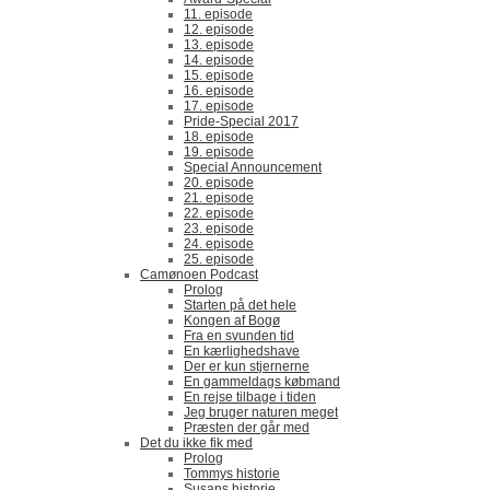
11. episode
12. episode
13. episode
14. episode
15. episode
16. episode
17. episode
Pride-Special 2017
18. episode
19. episode
Special Announcement
20. episode
21. episode
22. episode
23. episode
24. episode
25. episode
Camønoen Podcast
Prolog
Starten på det hele
Kongen af Bogø
Fra en svunden tid
En kærlighedshave
Der er kun stjernerne
En gammeldags købmand
En rejse tilbage i tiden
Jeg bruger naturen meget
Præsten der går med
Det du ikke fik med
Prolog
Tommys historie
Susans historie