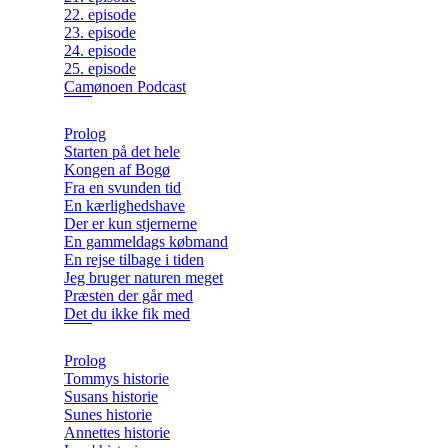
22. episode
23. episode
24. episode
25. episode
Camønoen Podcast
Prolog
Starten på det hele
Kongen af Bogø
Fra en svunden tid
En kærlighedshave
Der er kun stjernerne
En gammeldags købmand
En rejse tilbage i tiden
Jeg bruger naturen meget
Præsten der går med
Det du ikke fik med
Prolog
Tommys historie
Susans historie
Sunes historie
Annettes historie