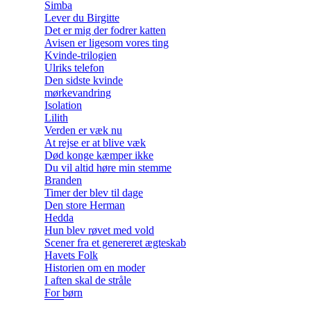
Simba
Lever du Birgitte
Det er mig der fodrer katten
Avisen er ligesom vores ting
Kvinde-trilogien
Ulriks telefon
Den sidste kvinde
mørkevandring
Isolation
Lilith
Verden er væk nu
At rejse er at blive væk
Død konge kæmper ikke
Du vil altid høre min stemme
Branden
Timer der blev til dage
Den store Herman
Hedda
Hun blev røvet med vold
Scener fra et genereret ægteskab
Havets Folk
Historien om en moder
I aften skal de stråle
For børn