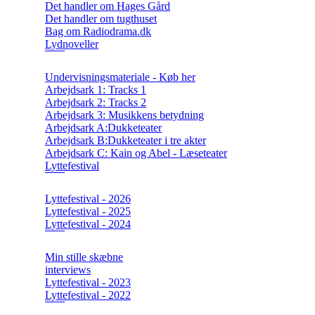
Det handler om Hages Gård
Det handler om tugthuset
Bag om Radiodrama.dk
Lydnoveller
Undervisningsmateriale - Køb her
Arbejdsark 1: Tracks 1
Arbejdsark 2: Tracks 2
Arbejdsark 3: Musikkens betydning
Arbejdsark A:Dukketeater
Arbejdsark B:Dukketeater i tre akter
Arbejdsark C: Kain og Abel - Læseteater
Lyttefestival
Lyttefestival - 2026
Lyttefestival - 2025
Lyttefestival - 2024
Min stille skæbne
interviews
Lyttefestival - 2023
Lyttefestival - 2022