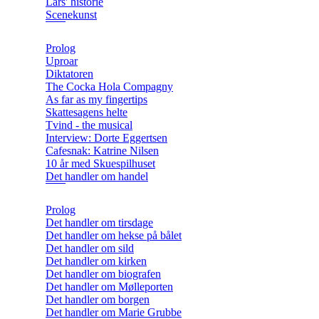
Lars' historie
Scenekunst
Prolog
Uproar
Diktatoren
The Cocka Hola Compagny
As far as my fingertips
Skattesagens helte
Tvind - the musical
Interview: Dorte Eggertsen
Cafesnak: Katrine Nilsen
10 år med Skuespilhuset
Det handler om handel
Prolog
Det handler om tirsdage
Det handler om hekse på bålet
Det handler om sild
Det handler om kirken
Det handler om biografen
Det handler om Mølleporten
Det handler om borgen
Det handler om Marie Grubbe