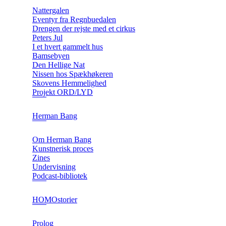
Nattergalen
Eventyr fra Regnbuedalen
Drengen der rejste med et cirkus
Peters Jul
I et hvert gammelt hus
Bamsebyen
Den Hellige Nat
Nissen hos Spækhøkeren
Skovens Hemmelighed
Projekt ORD/LYD
Herman Bang
Om Herman Bang
Kunstnerisk proces
Zines
Undervisning
Podcast-bibliotek
HOMOstorier
Prolog