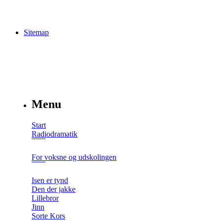
Sitemap
Menu
Start
Radiodramatik
For voksne og udskolingen
Isen er tynd
Den der jakke
Lillebror
Jinn
Sorte Kors