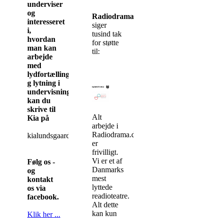
underviser
og
Radiodrama.dk
interesseret
siger
i,
tusind tak
hvordan
for støtte
man kan
til:
arbejde
med
lydfortællinger
g lytning i
undervisningen,
kan du
skrive til
Alt
Kia på
arbejde i
Radiodrama.dk
kialundsgaard@gmail.com
er
frivilligt.
Vi er et af
Følg os -
Danmarks
og
mest
kontakt
lyttede
os via
readioteatre.
facebook.
Alt dette
kan kun
Klik her ...