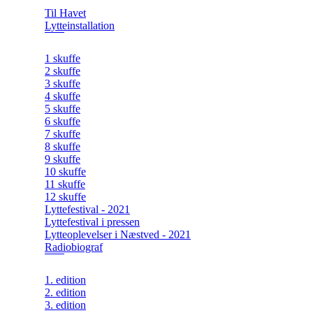
Til Havet
Lytteinstallation
1 skuffe
2 skuffe
3 skuffe
4 skuffe
5 skuffe
6 skuffe
7 skuffe
8 skuffe
9 skuffe
10 skuffe
11 skuffe
12 skuffe
Lyttefestival - 2021
Lyttefestival i pressen
Lytteoplevelser i Næstved - 2021
Radiobiograf
1. edition
2. edition
3. edition