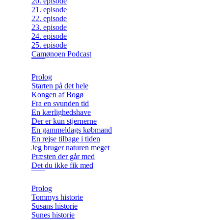
20. episode
21. episode
22. episode
23. episode
24. episode
25. episode
Camønoen Podcast
Prolog
Starten på det hele
Kongen af Bogø
Fra en svunden tid
En kærlighedshave
Der er kun stjernerne
En gammeldags købmand
En rejse tilbage i tiden
Jeg bruger naturen meget
Præsten der går med
Det du ikke fik med
Prolog
Tommys historie
Susans historie
Sunes historie