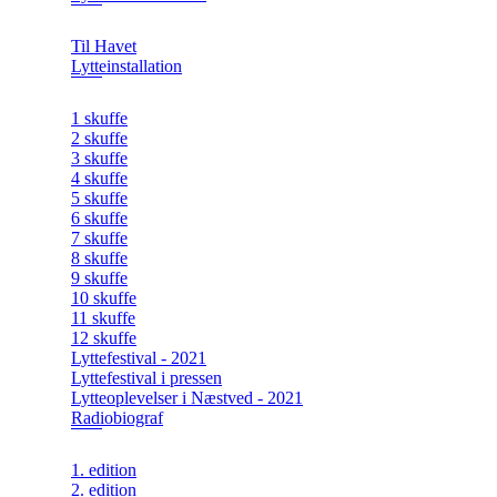
Til Havet
Lytteinstallation
1 skuffe
2 skuffe
3 skuffe
4 skuffe
5 skuffe
6 skuffe
7 skuffe
8 skuffe
9 skuffe
10 skuffe
11 skuffe
12 skuffe
Lyttefestival - 2021
Lyttefestival i pressen
Lytteoplevelser i Næstved - 2021
Radiobiograf
1. edition
2. edition