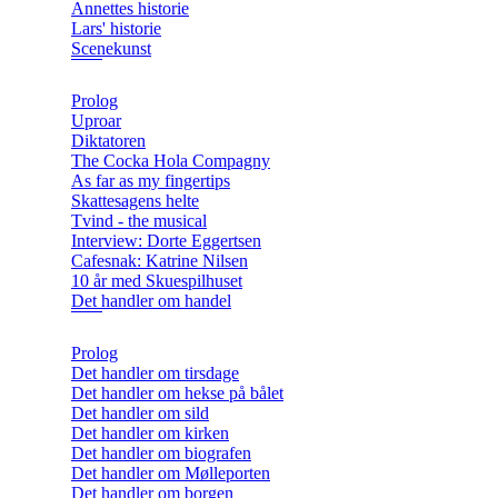
Annettes historie
Lars' historie
Scenekunst
Prolog
Uproar
Diktatoren
The Cocka Hola Compagny
As far as my fingertips
Skattesagens helte
Tvind - the musical
Interview: Dorte Eggertsen
Cafesnak: Katrine Nilsen
10 år med Skuespilhuset
Det handler om handel
Prolog
Det handler om tirsdage
Det handler om hekse på bålet
Det handler om sild
Det handler om kirken
Det handler om biografen
Det handler om Mølleporten
Det handler om borgen