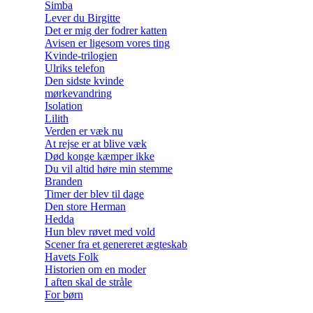
Simba
Lever du Birgitte
Det er mig der fodrer katten
Avisen er ligesom vores ting
Kvinde-trilogien
Ulriks telefon
Den sidste kvinde
mørkevandring
Isolation
Lilith
Verden er væk nu
At rejse er at blive væk
Død konge kæmper ikke
Du vil altid høre min stemme
Branden
Timer der blev til dage
Den store Herman
Hedda
Hun blev røvet med vold
Scener fra et genereret ægteskab
Havets Folk
Historien om en moder
I aften skal de stråle
For børn