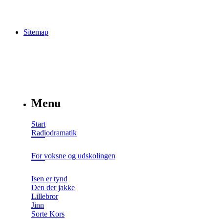
Sitemap
Menu
Start
Radiodramatik
For voksne og udskolingen
Isen er tynd
Den der jakke
Lillebror
Jinn
Sorte Kors