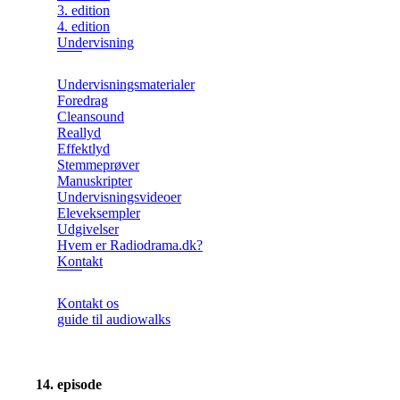
3. edition
4. edition
Undervisning
Undervisningsmaterialer
Foredrag
Cleansound
Reallyd
Effektlyd
Stemmeprøver
Manuskripter
Undervisningsvideoer
Eleveksempler
Udgivelser
Hvem er Radiodrama.dk?
Kontakt
Kontakt os
guide til audiowalks
14. episode