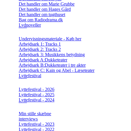
Det handler om Marie Grubbe
Det handler om Hages Gård
Det handler om tugthuset
Bag om Radiodrama.dk
Lydnoveller
Undervisningsmateriale - Køb her
Arbejdsark 1: Tracks 1
Arbejdsark 2: Tracks 2
Arbejdsark 3: Musikkens betydning
Arbejdsark A:Dukketeater
Arbejdsark B:Dukketeater i tre akter
Arbejdsark C: Kain og Abel - Læseteater
Lyttefestival
Lyttefestival - 2026
Lyttefestival - 2025
Lyttefestival - 2024
Min stille skæbne
interviews
Lyttefestival - 2023
Lyttefestival - 2022