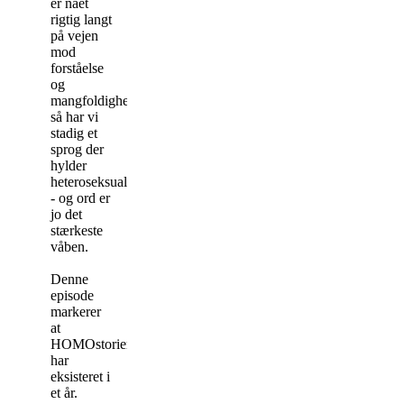
er nået
rigtig langt
på vejen
mod
forståelse
og
mangfoldighed,
så har vi
stadig et
sprog der
hylder
heteroseksualiteten
- og ord er
jo det
stærkeste
våben.
Denne
episode
markerer
at
HOMOstorier
har
eksisteret i
et år.