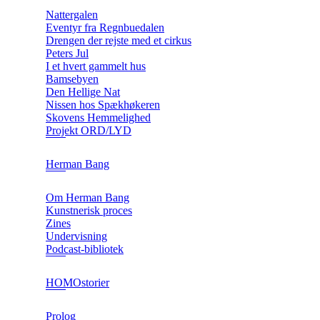
Nattergalen
Eventyr fra Regnbuedalen
Drengen der rejste med et cirkus
Peters Jul
I et hvert gammelt hus
Bamsebyen
Den Hellige Nat
Nissen hos Spækhøkeren
Skovens Hemmelighed
Projekt ORD/LYD
Herman Bang
Om Herman Bang
Kunstnerisk proces
Zines
Undervisning
Podcast-bibliotek
HOMOstorier
Prolog