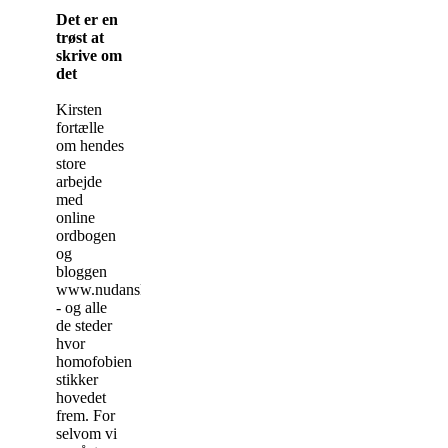
Det er en
trøst at
skrive om
det
Kirsten
fortælle
om hendes
store
arbejde
med
online
ordbogen
og
bloggen
www.nudanskhomofobi.dk
- og alle
de steder
hvor
homofobien
stikker
hovedet
frem. For
selvom vi