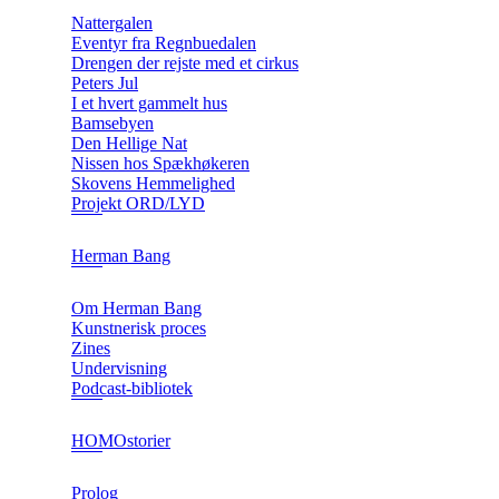
Nattergalen
Eventyr fra Regnbuedalen
Drengen der rejste med et cirkus
Peters Jul
I et hvert gammelt hus
Bamsebyen
Den Hellige Nat
Nissen hos Spækhøkeren
Skovens Hemmelighed
Projekt ORD/LYD
Herman Bang
Om Herman Bang
Kunstnerisk proces
Zines
Undervisning
Podcast-bibliotek
HOMOstorier
Prolog