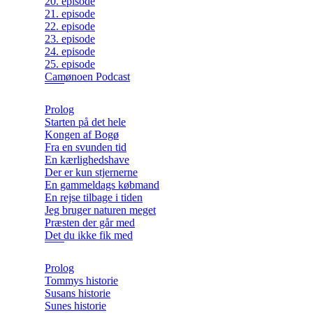
20. episode
21. episode
22. episode
23. episode
24. episode
25. episode
Camønoen Podcast
Prolog
Starten på det hele
Kongen af Bogø
Fra en svunden tid
En kærlighedshave
Der er kun stjernerne
En gammeldags købmand
En rejse tilbage i tiden
Jeg bruger naturen meget
Præsten der går med
Det du ikke fik med
Prolog
Tommys historie
Susans historie
Sunes historie