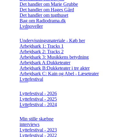
Det handler om Marie Grubbe
Det handler om Hages Gård
Det handler om tugthuset
Bag om Radiodrama.dk
Lydnoveller
Undervisningsmateriale - Køb her
Arbejdsark 1: Tracks 1
Arbejdsark 2: Tracks 2
Arbejdsark 3: Musikkens betydning
Arbejdsark A:Dukketeater
Arbejdsark B:Dukketeater i tre akter
Arbejdsark C: Kain og Abel - Læseteater
Lyttefestival
Lyttefestival - 2026
Lyttefestival - 2025
Lyttefestival - 2024
Min stille skæbne
interviews
Lyttefestival - 2023
Lyttefestival - 2022