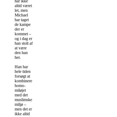
har ikke
altid været
let, men
Michael
har taget
de kampe
der er
kommet –
og i dag er
han stolt af
at være
den han
her.
Han har
hele tiden
forsøgt at
kombinere
homo-
miløjet
med det
muslimske
miljø –
men det er
ikke altid