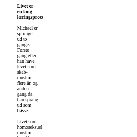
Livet er
en lang
læringsproces
Michael er
sprunget
ud to
gange.
Første
gang efter
han have
levet som
skab-
muslim i
flere år, og
anden
gang da
han sprang
ud som
bøsse.
Livet som
homoseksuel
muslim