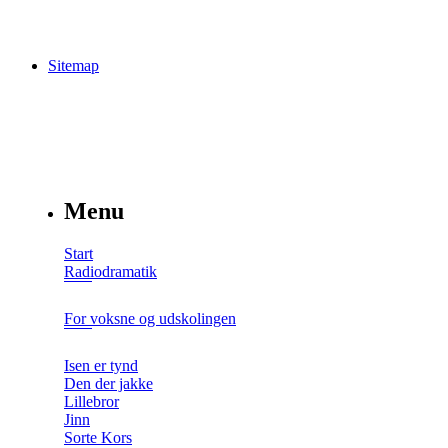
Sitemap
Menu
Start
Radiodramatik
For voksne og udskolingen
Isen er tynd
Den der jakke
Lillebror
Jinn
Sorte Kors