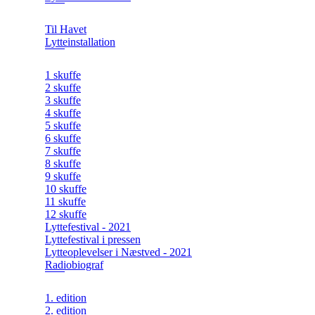
Til Havet
Lytteinstallation
1 skuffe
2 skuffe
3 skuffe
4 skuffe
5 skuffe
6 skuffe
7 skuffe
8 skuffe
9 skuffe
10 skuffe
11 skuffe
12 skuffe
Lyttefestival - 2021
Lyttefestival i pressen
Lytteoplevelser i Næstved - 2021
Radiobiograf
1. edition
2. edition