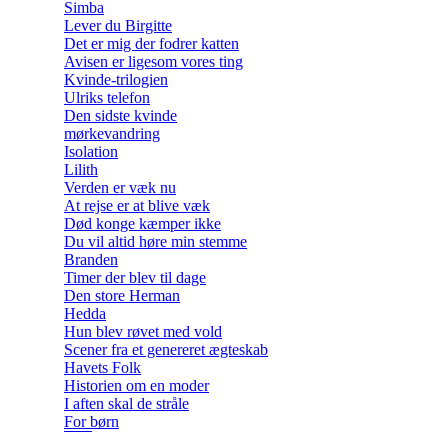
Simba
Lever du Birgitte
Det er mig der fodrer katten
Avisen er ligesom vores ting
Kvinde-trilogien
Ulriks telefon
Den sidste kvinde
mørkevandring
Isolation
Lilith
Verden er væk nu
At rejse er at blive væk
Død konge kæmper ikke
Du vil altid høre min stemme
Branden
Timer der blev til dage
Den store Herman
Hedda
Hun blev røvet med vold
Scener fra et genereret ægteskab
Havets Folk
Historien om en moder
I aften skal de stråle
For børn