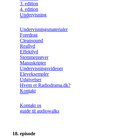
3. edition
4. edition
Undervisning
Undervisningsmaterialer
Foredrag
Cleansound
Reallyd
Effektlyd
Stemmeprøver
Manuskripter
Undervisningsvideoer
Eleveksempler
Udgivelser
Hvem er Radiodrama.dk?
Kontakt
Kontakt os
guide til audiowalks
18. episode