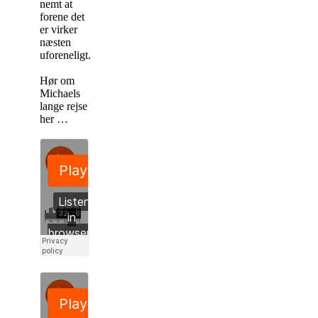
nemt at
forene det
er virker
næsten
uforeneligt.
Hør om
Michaels
lange rejse
her …