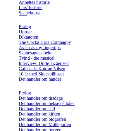
Annettes historie
Lars' historie
Scenekunst
Prolog
Uproar
Diktatoren
The Cocka Hola Compagny
As far as my fingertips
Skattesagens helte
Tvind - the musical
Interview: Dorte Eggertsen
Cafesnak: Katrine Nilsen
10 år med Skuespilhuset
Det handler om handel
Prolog
Det handler om tirsdage
Det handler om hekse på bålet
Det handler om sild
Det handler om kirken
Det handler om biografen
Det handler om Mølleporten
Det handler om borgen