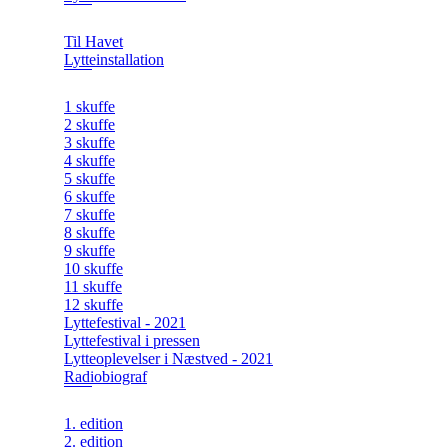
Til Havet
Lytteinstallation
1 skuffe
2 skuffe
3 skuffe
4 skuffe
5 skuffe
6 skuffe
7 skuffe
8 skuffe
9 skuffe
10 skuffe
11 skuffe
12 skuffe
Lyttefestival - 2021
Lyttefestival i pressen
Lytteoplevelser i Næstved - 2021
Radiobiograf
1. edition
2. edition