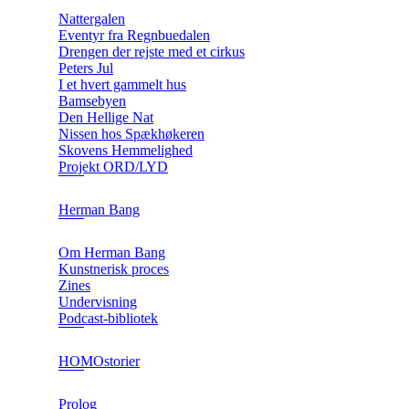
Nattergalen
Eventyr fra Regnbuedalen
Drengen der rejste med et cirkus
Peters Jul
I et hvert gammelt hus
Bamsebyen
Den Hellige Nat
Nissen hos Spækhøkeren
Skovens Hemmelighed
Projekt ORD/LYD
Herman Bang
Om Herman Bang
Kunstnerisk proces
Zines
Undervisning
Podcast-bibliotek
HOMOstorier
Prolog