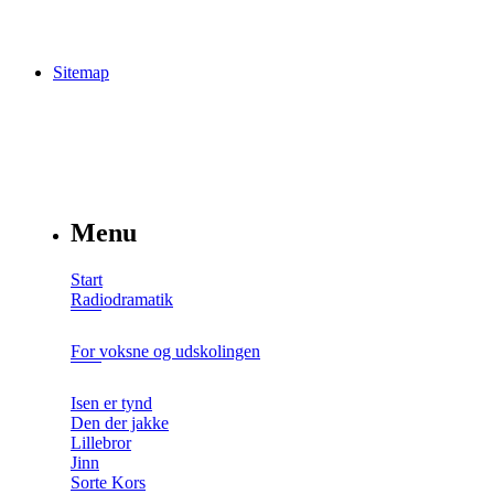
Sitemap
Menu
Start
Radiodramatik
For voksne og udskolingen
Isen er tynd
Den der jakke
Lillebror
Jinn
Sorte Kors