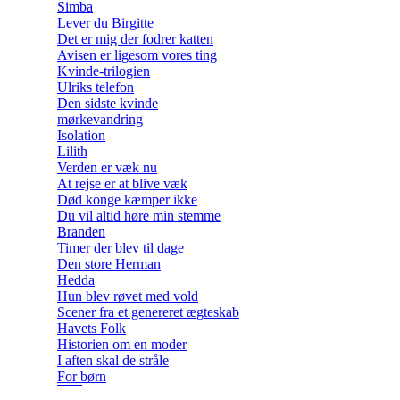
Simba
Lever du Birgitte
Det er mig der fodrer katten
Avisen er ligesom vores ting
Kvinde-trilogien
Ulriks telefon
Den sidste kvinde
mørkevandring
Isolation
Lilith
Verden er væk nu
At rejse er at blive væk
Død konge kæmper ikke
Du vil altid høre min stemme
Branden
Timer der blev til dage
Den store Herman
Hedda
Hun blev røvet med vold
Scener fra et genereret ægteskab
Havets Folk
Historien om en moder
I aften skal de stråle
For børn