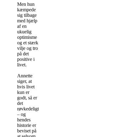
Men hun
kæmpede
sig tilbage
med hjælp
af en
ukuelig
optimisme
og et stærk
vilje og tro
på det
positive i
livet.
Annette
siger, at
hvis livet
kun er
godt, så er
det
røvkedeligt
– og
hendes
historie er
beviset på
at selvom