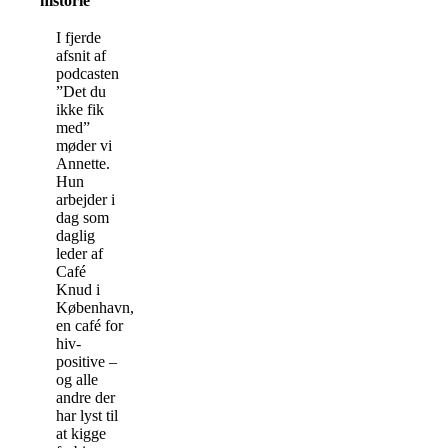
historie
I fjerde
afsnit af
podcasten
”Det du
ikke fik
med”
møder vi
Annette.
Hun
arbejder i
dag som
daglig
leder af
Café
Knud i
København,
en café for
hiv-
positive –
og alle
andre der
har lyst til
at kigge