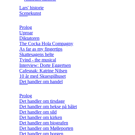
Lars' historie
Scenekunst
Prolog
Uproar
Diktatoren
The Cocka Hola Compagny
As far as my fingertips
Skattesagens helte
Tvind - the musical
Interview: Dorte Eggertsen
Cafesnak: Katrine Nilsen
10 år med Skuespilhuset
Det handler om handel
Prolog
Det handler om tirsdage
Det handler om hekse på bålet
Det handler om sild
Det handler om kirken
Det handler om biografen
Det handler om Mølleporten
Det handler om borgen