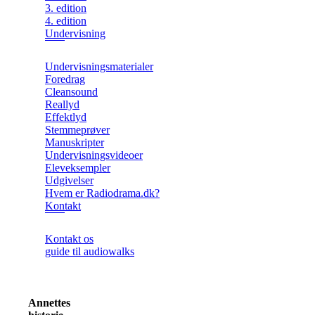
3. edition
4. edition
Undervisning
Undervisningsmaterialer
Foredrag
Cleansound
Reallyd
Effektlyd
Stemmeprøver
Manuskripter
Undervisningsvideoer
Eleveksempler
Udgivelser
Hvem er Radiodrama.dk?
Kontakt
Kontakt os
guide til audiowalks
Annettes