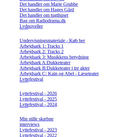
Det handler om Marie Grubbe
Det handler om Hages Gård
Det handler om tugthuset
Bag om Radiodrama.dk
Lydnoveller
Undervisningsmateriale - Køb her
Arbejdsark 1: Tracks 1
Arbejdsark 2: Tracks 2
Arbejdsark 3: Musikkens betydning
Arbejdsark A:Dukketeater
Arbejdsark B:Dukketeater i tre akter
Arbejdsark C: Kain og Abel - Læseteater
Lyttefestival
Lyttefestival - 2026
Lyttefestival - 2025
Lyttefestival - 2024
Min stille skæbne
interviews
Lyttefestival - 2023
Lyttefestival - 2022