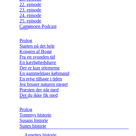
22. episode
23. episode
24. episode
25. episode
Camønoen Podcast
Prolog
Starten på det hele
Kongen af Bogø
Fra en svunden tid
En kærlighedshave
Der er kun stjernerne
En gammeldags købmand
En rejse tilbage i tiden
Jeg bruger naturen meget
Præsten der går med
Det du ikke fik med
Prolog
Tommys historie
Susans historie
Sunes historie
Annettes historie