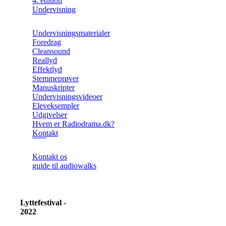
4. edition
Undervisning
Undervisningsmaterialer
Foredrag
Cleansound
Reallyd
Effektlyd
Stemmeprøver
Manuskripter
Undervisningsvideoer
Eleveksempler
Udgivelser
Hvem er Radiodrama.dk?
Kontakt
Kontakt os
guide til audiowalks
Lyttefestival -
2022