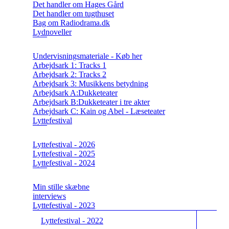
Det handler om Hages Gård
Det handler om tugthuset
Bag om Radiodrama.dk
Lydnoveller
Undervisningsmateriale - Køb her
Arbejdsark 1: Tracks 1
Arbejdsark 2: Tracks 2
Arbejdsark 3: Musikkens betydning
Arbejdsark A:Dukketeater
Arbejdsark B:Dukketeater i tre akter
Arbejdsark C: Kain og Abel - Læseteater
Lyttefestival
Lyttefestival - 2026
Lyttefestival - 2025
Lyttefestival - 2024
Min stille skæbne
interviews
Lyttefestival - 2023
Lyttefestival - 2022