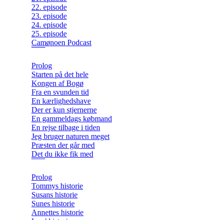
22. episode
23. episode
24. episode
25. episode
Camønoen Podcast
Prolog
Starten på det hele
Kongen af Bogø
Fra en svunden tid
En kærlighedshave
Der er kun stjernerne
En gammeldags købmand
En rejse tilbage i tiden
Jeg bruger naturen meget
Præsten der går med
Det du ikke fik med
Prolog
Tommys historie
Susans historie
Sunes historie
Annettes historie