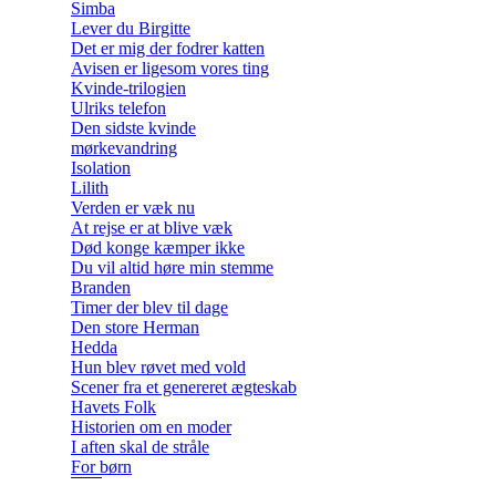
Simba
Lever du Birgitte
Det er mig der fodrer katten
Avisen er ligesom vores ting
Kvinde-trilogien
Ulriks telefon
Den sidste kvinde
mørkevandring
Isolation
Lilith
Verden er væk nu
At rejse er at blive væk
Død konge kæmper ikke
Du vil altid høre min stemme
Branden
Timer der blev til dage
Den store Herman
Hedda
Hun blev røvet med vold
Scener fra et genereret ægteskab
Havets Folk
Historien om en moder
I aften skal de stråle
For børn