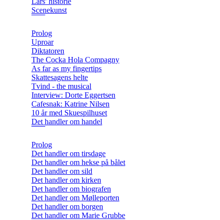
Lars' historie
Scenekunst
Prolog
Uproar
Diktatoren
The Cocka Hola Compagny
As far as my fingertips
Skattesagens helte
Tvind - the musical
Interview: Dorte Eggertsen
Cafesnak: Katrine Nilsen
10 år med Skuespilhuset
Det handler om handel
Prolog
Det handler om tirsdage
Det handler om hekse på bålet
Det handler om sild
Det handler om kirken
Det handler om biografen
Det handler om Mølleporten
Det handler om borgen
Det handler om Marie Grubbe