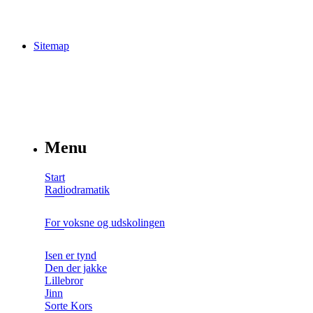
Sitemap
Menu
Start
Radiodramatik
For voksne og udskolingen
Isen er tynd
Den der jakke
Lillebror
Jinn
Sorte Kors