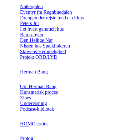
Nattergalen
Eventyr fra Regnbuedalen
Drengen der rejste med et cirkus
Peters Jul
I et hvert gammelt hus
Bamsebyen
Den Hellige Nat
Nissen hos Spækhøkeren
Skovens Hemmelighed
Projekt ORD/LYD
Herman Bang
Om Herman Bang
Kunstnerisk proces
Zines
Undervisning
Podcast-bibliotek
HOMOstorier
Prolog