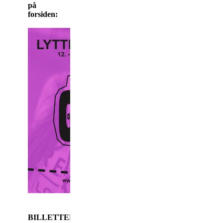
på
forsiden:
BILLETTER