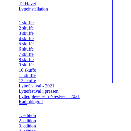
Til Havet
Lytteinstallation
1 skuffe
2 skuffe
3 skuffe
4 skuffe
5 skuffe
6 skuffe
7 skuffe
8 skuffe
9 skuffe
10 skuffe
11 skuffe
12 skuffe
Lyttefestival - 2021
Lyttefestival i pressen
Lytteoplevelser i Næstved - 2021
Radiobiograf
1. edition
2. edition
3. edition